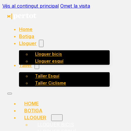
Vés al contingut principal
Omet la visita
Home
Botiga
Lloguer
Lloguer bicis
Lloguer esquí
Taller
Taller Esquí
Taller Ciclisme
HOME
BOTIGA
LLOGUER
LLOGUER BICIS