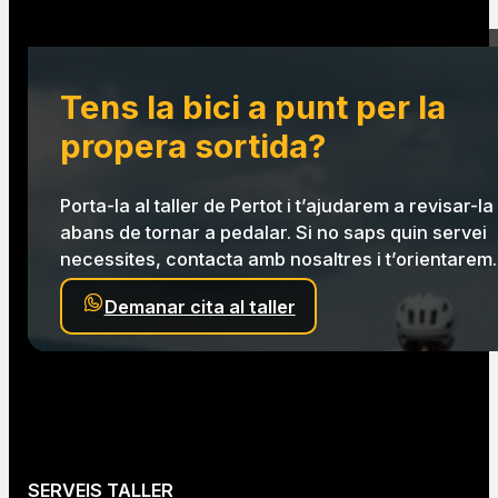
Prioritzem el que realment necessita la bici
per funcionar millor.
Equip tècnic
En mans d’un equip amb formació i
experiència en mecànica ciclista.
Tens la bici a punt per la
propera sortida?